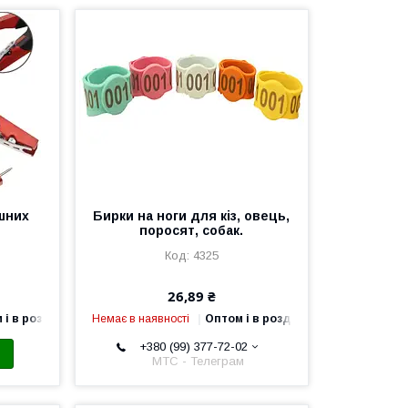
шних
Бирки на ноги для кіз, овець,
поросят, собак.
4325
26,89 ₴
 і в роздріб
Немає в наявності
Оптом і в роздріб
+380 (99) 377-72-02
МТС - Телеграм