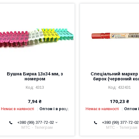
Вушна Бирка 13х34 мм, з
Спеціальний маркер
номером
бирок (червоний кол
4313
432431
7,94 ₴
170,23 ₴
Немає в наявності
Оптом і в роздріб
Немає в наявності
Оптом і
+380 (99) 377-72-02
+380 (99) 377-72-02
МТС - Телеграм
МТС - Телеграм