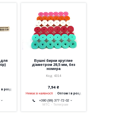
 для
Вушні бирки круглие
ір)
діаметром 28,5 мм, без
номера
4314
7,94 ₴
 в роздріб
Немає в наявності
Оптом і в роздріб
+380 (99) 377-72-02
МТС - Телеграм