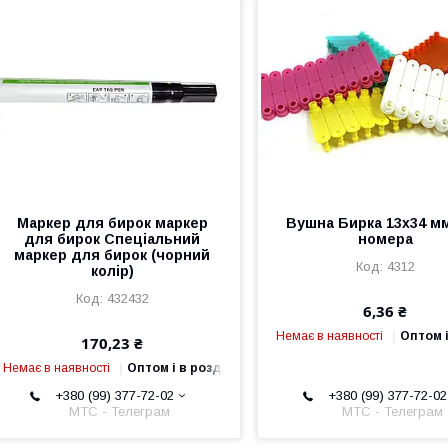
Маркер для бирок маркер
Вушна Бирка 13х34 мм
для бирок Спеціальний
номера
маркер для бирок (чорний
4312
колір)
432432
6,36 ₴
Немає в наявності
Оптом і
170,23 ₴
Немає в наявності
Оптом і в роздріб
+380 (99) 377-72-02
+380 (99) 377-72-02
МТС - Телеграм
МТС - Телеграм