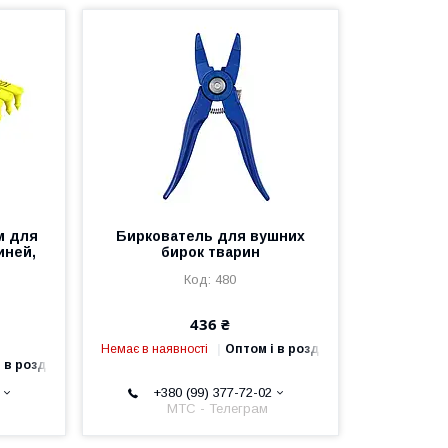
м для
Биркователь для вушних
иней,
бирок тварин
480
436 ₴
Немає в наявності
Оптом і в роздріб
 в роздріб
+380 (99) 377-72-02
МТС - Телеграм