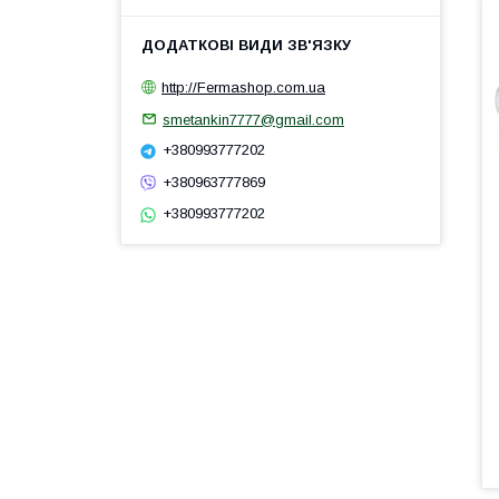
http://Fermashop.com.ua
smetankin7777@gmail.com
+380993777202
+380963777869
+380993777202