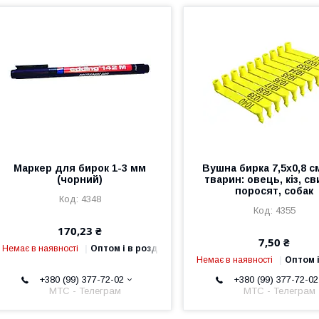
Маркер для бирок 1-3 мм
Вушна бирка 7,5х0,8 с
(чорний)
тварин: овець, кіз, св
поросят, собак
4348
4355
170,23 ₴
7,50 ₴
Немає в наявності
Оптом і в роздріб
Немає в наявності
Оптом і
+380 (99) 377-72-02
+380 (99) 377-72-02
МТС - Телеграм
МТС - Телеграм