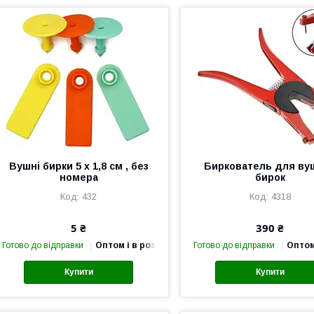
Вушні бирки 5 х 1,8 см , без
Биркователь для ву
номера
бирок
432
4318
5 ₴
390 ₴
Готово до відправки
Оптом і в роздріб
Готово до відправки
Оптом
Купити
Купити