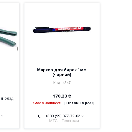
Маркер для бирок 1мм
(чорний)
4347
170,23 ₴
 в роздріб
Немає в наявності
Оптом і в роздріб
+380 (99) 377-72-02
МТС - Телеграм