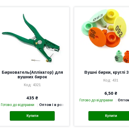
Биркователь(Аплікатор) для
Вушні бирки, круглі 
вушних бирок
431
4321
6,50 ₴
435 ₴
Готово до відправки
Оптом
Готово до відправки
Оптом і в роздріб
Купити
Купити