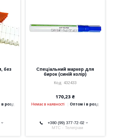
, без
Спеціальний маркер для
бирок (синій колір)
432433
170,23 ₴
 в роздріб
Немає в наявності
Оптом і в роздріб
+380 (99) 377-72-02
МТС - Телеграм