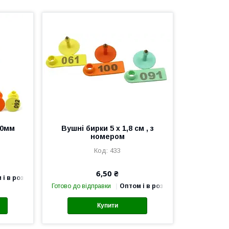
30мм
Вушні бирки 5 х 1,8 см , з
номером
433
6,50 ₴
 і в роздріб
Готово до відправки
Оптом і в роздріб
Купити