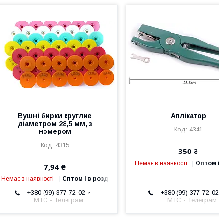
Вушні бирки круглие
Аплікатор
діаметром 28,5 мм, з
4341
номером
4315
350 ₴
Немає в наявності
Оптом і
7,94 ₴
Немає в наявності
Оптом і в роздріб
+380 (99) 377-72-02
+380 (99) 377-72-02
МТС - Телеграм
МТС - Телеграм