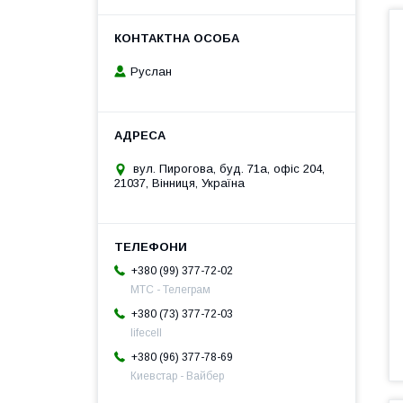
Руслан
вул. Пирогова, буд. 71а, офіс 204,
21037, Вінниця, Україна
+380 (99) 377-72-02
МТС - Телеграм
+380 (73) 377-72-03
lifecell
+380 (96) 377-78-69
Киевстар - Вайбер