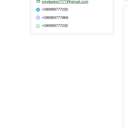
smetankin7777@gmail.com
+380993777202
+380963777869
+380993777202