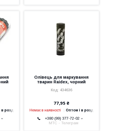
ання
Олівець для маркування
оний
тварин Raidex, чорний
434636
77,95 ₴
 в роздріб
Немає в наявності
Оптом і в роздріб
+380 (99) 377-72-02
МТС - Телеграм