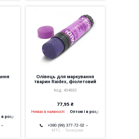
ання
Олівець для маркування
тварин Raidex, фіолетовий
434633
77,95 ₴
Немає в наявності
Оптом і в роздріб
 в роздріб
+380 (99) 377-72-02
МТС - Телеграм