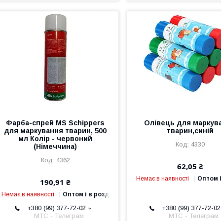
Фарба-спрей MS Schippers
Олівець для маркув
для маркування тварин, 500
тварин,синій
мл Колір - червоний
4330
(Німеччина)
4362
62,05 ₴
Немає в наявності
Оптом і
190,91 ₴
Немає в наявності
Оптом і в роздріб
+380 (99) 377-72-02
+380 (99) 377-72-02
МТС - Телеграм
МТС - Телеграм