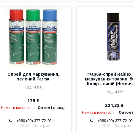
Спрей для маркування,
Фарба-спрей Raidex
зелений Farma
маркування тварин, 5
Колір - синій (Німеч
4358
4337
175 ₴
224,32 ₴
Немає в наявності
Оптом і в роздріб
Немає в наявності
Оптом і
+380 (99) 377-72-02
+380 (99) 377-72-02
МТС - Телеграм
МТС - Телеграм