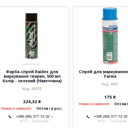
Фарба-спрей Raidex для
Спрей для маркування,
маркування тварин, 500 мл
Farma
Колір - зелений (Німеччина)
4357
43370
175 ₴
224,32 ₴
Немає в наявності
Оптом і
Немає в наявності
Оптом і в роздріб
+380 (99) 377-72-02
+380 (99) 377-72-02
МТС - Телеграм
МТС - Телеграм