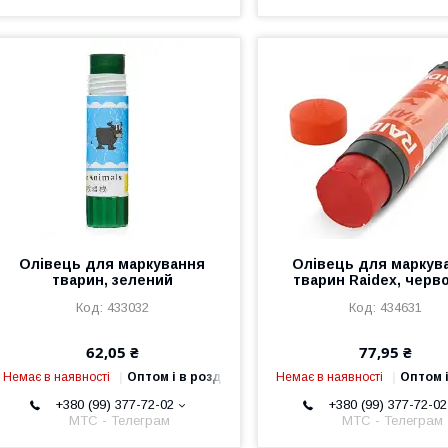
Олівець для маркування
Олівець для маркув
тварин, зелений
тварин Raidex, черв
433032
434631
62,05 ₴
77,95 ₴
Немає в наявності
Оптом і в роздріб
Немає в наявності
Оптом і
+380 (99) 377-72-02
+380 (99) 377-72-02
МТС - Телеграм
МТС - Телеграм