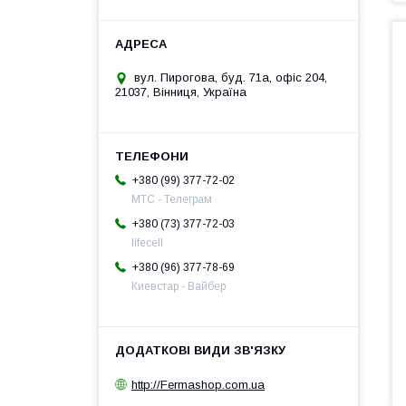
вул. Пирогова, буд. 71а, офіс 204,
21037, Вінниця, Україна
+380 (99) 377-72-02
МТС - Телеграм
+380 (73) 377-72-03
lifecell
+380 (96) 377-78-69
Киевстар - Вайбер
http://Fermashop.com.ua