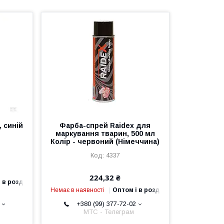
 синій
Фарба-спрей Raidex для
маркування тварин, 500 мл
Колір - червоний (Німеччина)
4337
224,32 ₴
 в роздріб
Немає в наявності
Оптом і в роздріб
+380 (99) 377-72-02
МТС - Телеграм