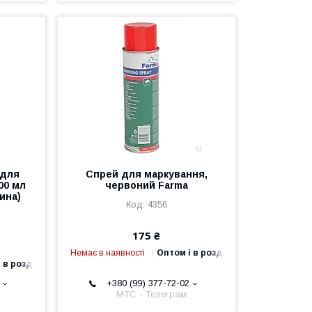
 для
Спрей для маркування,
00 мл
червоний Farma
чина)
4356
175 ₴
Немає в наявності
Оптом і в роздріб
 в роздріб
+380 (99) 377-72-02
МТС - Телеграм