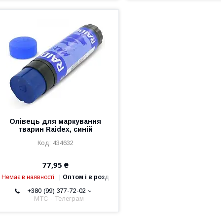
Олівець для маркування
тварин Raidex, синій
434632
77,95 ₴
Немає в наявності
Оптом і в роздріб
+380 (99) 377-72-02
МТС - Телеграм