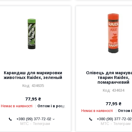
Карандаш для маркировки
Олівець для маркув
животных Raidex, зеленый
тварин Raidex,
помаранчевий
434635
434634
77,95 ₴
77,95 ₴
Немає в наявності
Оптом і в роздріб
Немає в наявності
Оптом і
+380 (99) 377-72-02
+380 (99) 377-72-02
МТС - Телеграм
МТС - Телеграм