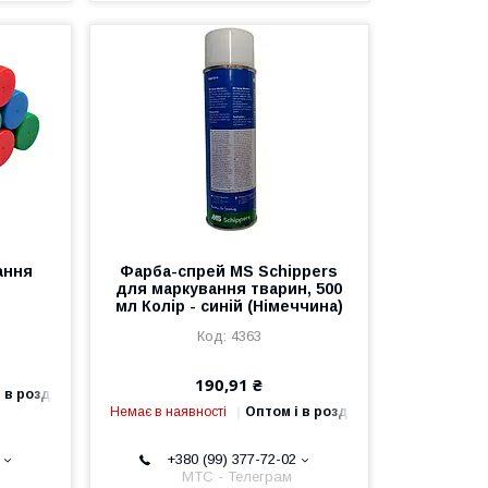
ання
Фарба-спрей MS Schippers
для маркування тварин, 500
мл Колір - синій (Німеччина)
4363
190,91 ₴
 в роздріб
Немає в наявності
Оптом і в роздріб
+380 (99) 377-72-02
МТС - Телеграм