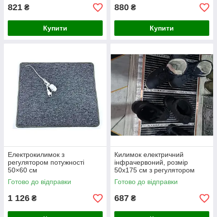
821
880
₴
₴
Купити
Купити
Електрокилимок з
Килимок електричний
регулятором потужності
інфрачервоний, розмір
50×60 см
50х175 см з регулятором
температури
Готово до відправки
Готово до відправки
1 126
687
₴
₴