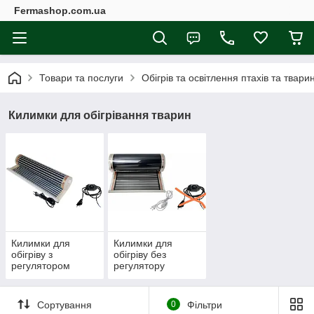
Fermashop.com.ua
Товари та послуги
Обігрів та освітлення птахів та твари
Килимки для обігрівання тварин
Килимки для
Килимки для
обігріву з
обігріву без
регулятором
регулятору
температури
температури (з
клавішею вмк./
вимк.)
Сортування
0
Фільтри