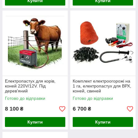
Купити
Купити
Електропастух для корів,
Комплект електроогорожі на
коней 220V/12V. Під
1 га, електропастух для ВРХ,
дерев'яний
коней, свиней
стовпчик(комплект на 300 м.)
Готово до відправки
Готово до відправки
- три ряди
8 100
6 700
₴
₴
Купити
Купити