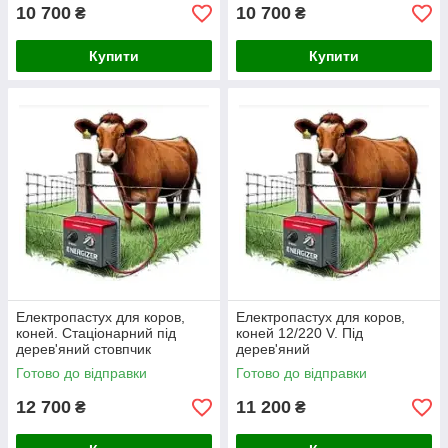
10 700
10 700
₴
₴
Купити
Купити
Електропастух для коров,
Електропастух для коров,
коней. Стаціонарний під
коней 12/220 V. Під
дерев'яний стовпчик
дерев'яний
(комплект на 500 м.)
стовпчик(комплект на 300 м)
Готово до відправки
Готово до відправки
- чотири ряди
12 700
11 200
₴
₴