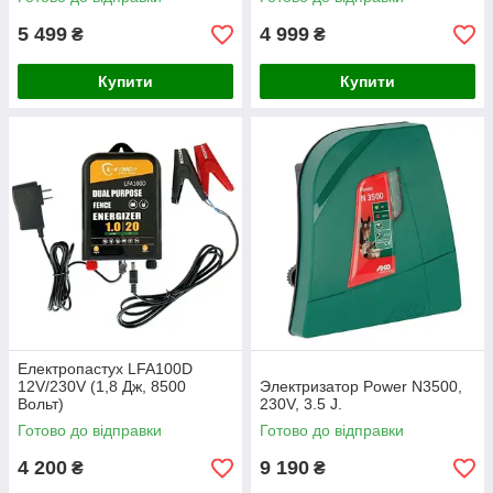
собак, коней
5 499
4 999
₴
₴
Купити
Купити
Електропастух LFA100D
12V/230V (1,8 Дж, 8500
Электризатор Power N3500,
Вольт)
230V, 3.5 J.
Готово до відправки
Готово до відправки
4 200
9 190
₴
₴