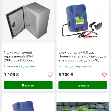
Ящик монтажний
Електропастух 0.8 Дж,
герметичний IP54
Німеччина, електризатор для
200х300х150, бокс
електроогорожі для ВРХ,
коней
Готово до відправки
Готово до відправки
1 199
6 700
₴
₴
Купити
Купити