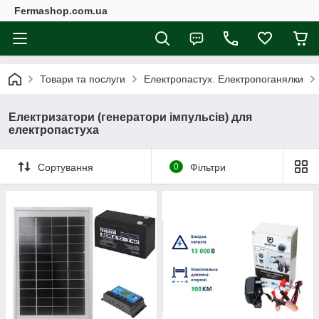
Fermashop.com.ua
Товари та послуги
Електропастух. Електропоганялки
Електризатори (генератори імпульсів) для
електропастуха
Сортування
0
Фільтри