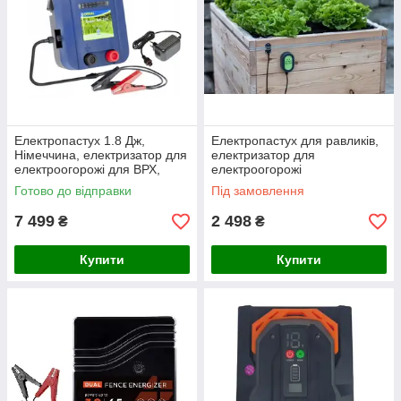
Електропастух 1.8 Дж,
Електропастух для равликів,
Німеччина, електризатор для
електризатор для
електроогорожі для ВРХ,
електроогорожі
коней
Готово до відправки
Під замовлення
7 499
2 498
₴
₴
Купити
Купити