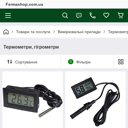
Fermashop.com.ua
Товари та послуги
Вимірювальні прилади
Термометр
Термометри, гігрометри
Сортування
0
Фільтри