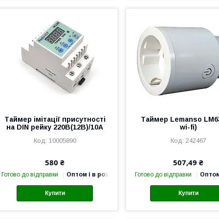
Таймер імітації присутності
Таймер Lemanso LM6
на DIN рейку 220В(12В)/10А
wi-fi)
10005890
242467
580 ₴
507,49 ₴
Готово до відправки
Оптом і в роздріб
Готово до відправки
Оптом
Купити
Купити