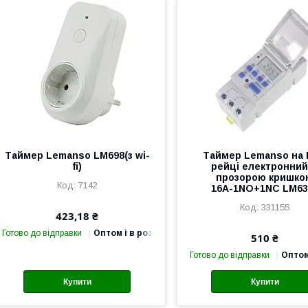
Таймер Lemanso LM698(з wi-
Таймер Lemanso на 
fi)
рейці електронний 
прозорою кришко
7142
16А-1NO+1NC LM63
331155
423,18 ₴
Готово до відправки
Оптом і в роздріб
510 ₴
Готово до відправки
Оптом
Купити
Купити