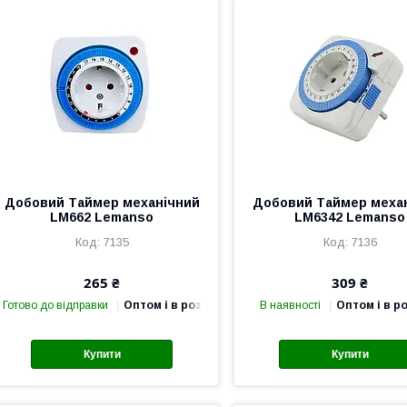
Добовий Таймер механічний
Добовий Таймер меха
LM662 Lemanso
LM6342 Lemanso
7135
7136
265 ₴
309 ₴
Готово до відправки
Оптом і в роздріб
В наявності
Оптом і в р
Купити
Купити