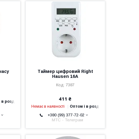
часу
Таймер цифровий Right
Hausen 16A
7387
411 ₴
 в роздріб
Немає в наявності
Оптом і в роздріб
+380 (99) 377-72-02
МТС - Телеграм