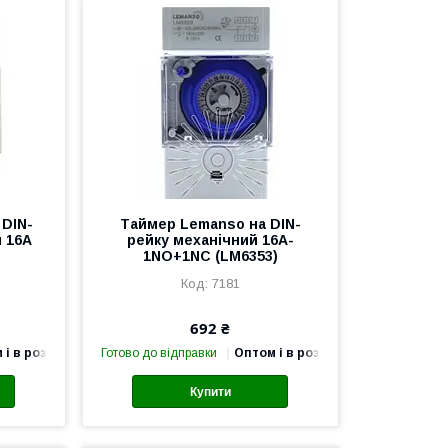
 DIN-
Таймер Lemanso на DIN-
м 16А
рейку механічний 16A-
1NO+1NC (LM6353)
7181
692 ₴
 і в роздріб
Готово до відправки
Оптом і в роздріб
Купити