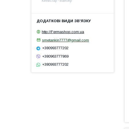
Киевстар - Вайбер
http://Fermashop.com.ua
smetankin7777@gmail.com
+380993777202
+380963777869
+380993777202