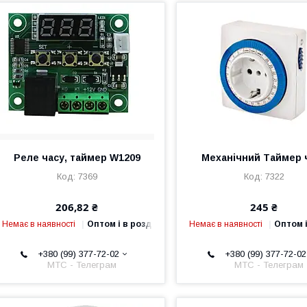
Реле часу, таймер W1209
Механічний Таймер 
7369
7322
206,82 ₴
245 ₴
Немає в наявності
Оптом і в роздріб
Немає в наявності
Оптом і
+380 (99) 377-72-02
+380 (99) 377-72-02
МТС - Телеграм
МТС - Телеграм