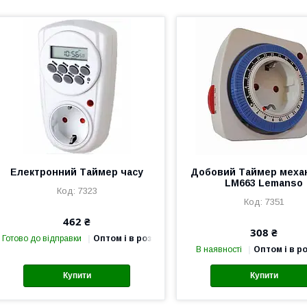
Електронний Таймер часу
Добовий Таймер меха
LM663 Lemanso
7323
7351
462 ₴
308 ₴
Готово до відправки
Оптом і в роздріб
В наявності
Оптом і в р
Купити
Купити