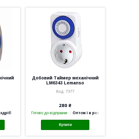
нічний
Добовий Таймер механічний
LM6343 Lemanso
7377
280 ₴
оздріб
Готово до відправки
Оптом і в роздріб
Купити