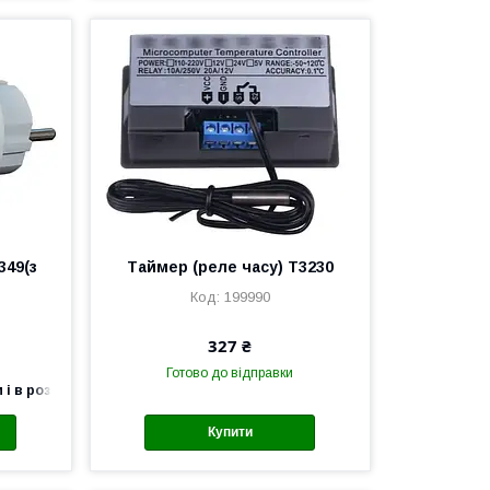
349(з
Таймер (реле часу) T3230
199990
327 ₴
Готово до відправки
 і в роздріб
Купити