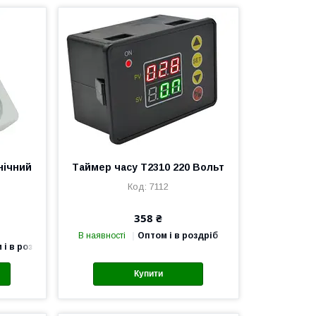
нічний
Таймер часу T2310 220 Вольт
7112
358 ₴
В наявності
Оптом і в роздріб
 і в роздріб
Купити