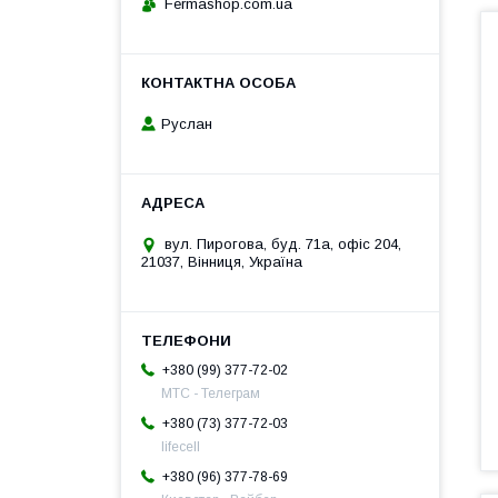
Fermashop.com.ua
Руслан
вул. Пирогова, буд. 71а, офіс 204,
21037, Вінниця, Україна
+380 (99) 377-72-02
МТС - Телеграм
+380 (73) 377-72-03
lifecell
+380 (96) 377-78-69