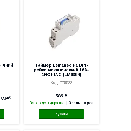
нічний
Таймер Lemanso на DIN-
рейке механический 16A-
1NO+1NC (LM6354)
775522
589 ₴
оздріб
Готово до відправки
Оптом і в роздріб
Купити