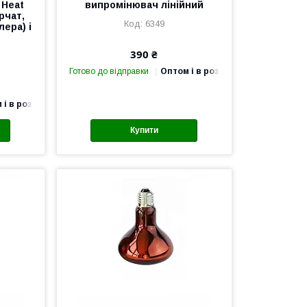
 Heat
випромінювач лінійний
рчат,
6349
лера) і
390 ₴
Готово до відправки
Оптом і в роздріб
 і в роздріб
Купити