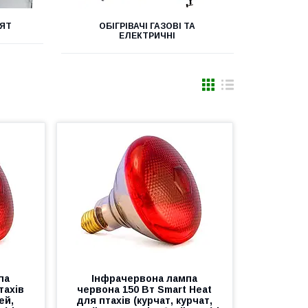
СЯТ
ОБІГРІВАЧІ ГАЗОВІ ТА
ЕЛЕКТРИЧНІ
па
Інфрачервона лампа
тахів
червона 150 Вт Smart Heat
ей,
для птахів (курчат, курчат,