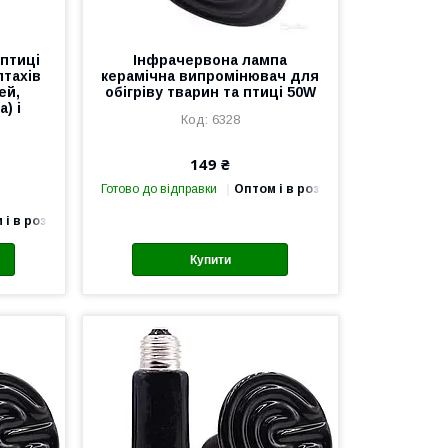
 птиці
Інфрачервона лампа
птахів
керамічна випромінювач для
ей,
обігріву тварин та птиці 50W
) і
6328
149 ₴
Готово до відправки
Оптом і в роздріб
 і в роздріб
Купити