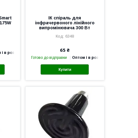
Smart
ІК спіраль для
 175W
інфрачервоного лінійного
випромінювача 300 Вт
6348
65 ₴
 і в роздріб
Готово до відправки
Оптом і в роздріб
Купити