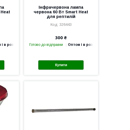
па
Інфрачервона лампа
 Heat
червона 60 Вт Smart Heat
для рептилій
326443
300 ₴
 і в роздріб
Готово до відправки
Оптом і в роздріб
Купити