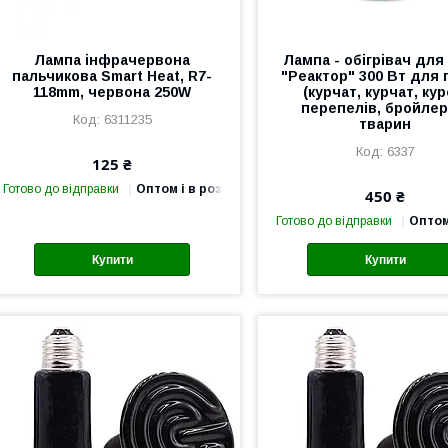
Лампа інфрачервона
Лампа - обігрівач для
пальчикова Smart Heat, R7-
"Реактор" 300 Вт для 
118mm, червона 250W
(курчат, курчат, кур
перепелів, бройлера
6311235
тварин
6337
125 ₴
Готово до відправки
Оптом і в роздріб
450 ₴
Готово до відправки
Оптом
Купити
Купити