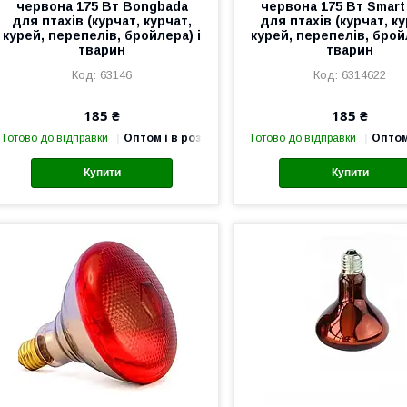
червона 175 Вт Bongbada
червона 175 Вт Smart
для птахів (курчат, курчат,
для птахів (курчат, ку
курей, перепелів, бройлера) і
курей, перепелів, брой
тварин
тварин
63146
6314622
185 ₴
185 ₴
Готово до відправки
Оптом і в роздріб
Готово до відправки
Оптом
Купити
Купити