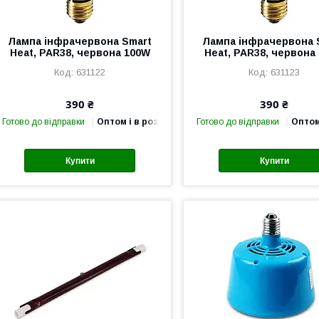
Лампа інфрачервона Smart
Лампа інфрачервона 
Heat, PAR38, червона 100W
Heat, PAR38, червона
631122
631123
390 ₴
390 ₴
Готово до відправки
Оптом і в роздріб
Готово до відправки
Оптом
Купити
Купити