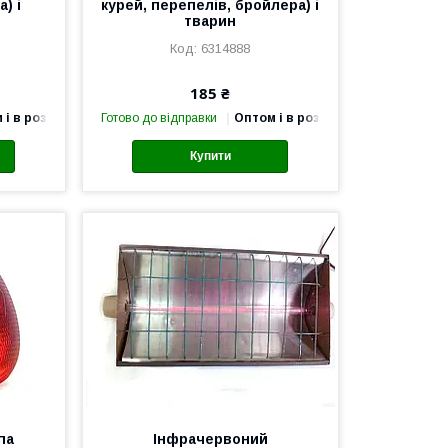
) і
курей, перепелів, бройлера) і
тварин
6314888
185 ₴
 і в роздріб
Готово до відправки
Оптом і в роздріб
Купити
па
Інфрачервоний