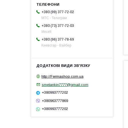
+380 (99) 377-72-02
МТС - Телеграм
+380 (73) 377-72-03
lifecell
+380 (96) 377-78-69
Киевстар - Вайбер
http://Fermashop.com.ua
smetankin7777@gmail.com
+380993777202
+380963777869
+380993777202