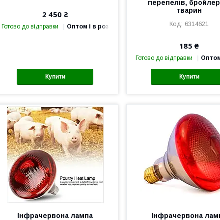
перепелів, бройлера
тварин
2 450 ₴
6314621
Готово до відправки
Оптом і в роздріб
185 ₴
Готово до відправки
Оптом
Купити
Купити
Інфрачервона лампа
Інфрачервона лам