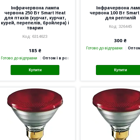
Інфрачервона лампа
Інфрачервона лам
червона 250 Вт Smart Heat
червона 100 Вт Smart
для птахів (курчат, курчат,
для рептилій
курей, перепелів, бройлера) і
326445
тварин
6314623
300 ₴
Готово до відправки
Оптом
185 ₴
Готово до відправки
Оптом і в роздріб
Купити
Купити